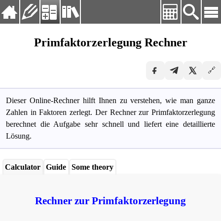
Langvig:
Deutsch
Primfaktorzerlegung Rechner
Deutsch
Startseite
English
🔗
Übungen
Español
Français
Rechner
Русский
Dieser Online-Rechner hilft Ihnen zu verstehen, wie man ganze
Nachschlagewerk
Українська
Zahlen in Faktoren zerlegt. Der Rechner zur Primfaktorzerlegung
berechnet die Aufgabe sehr schnell und liefert eine detaillierte
Lösung.
Calculator
Guide
Some theory
Rechner zur Primfaktorzerlegung