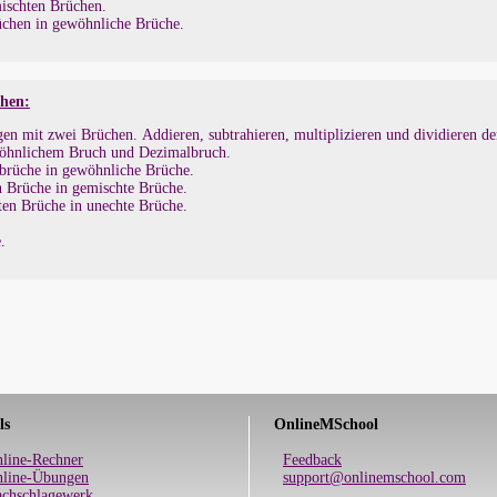
ischten Brüchen.
chen in gewöhnliche Brüche.
chen:
n mit zwei Brüchen. Addieren, subtrahieren, multiplizieren und dividieren de
wöhnlichem Bruch und Dezimalbruch.
brüche in gewöhnliche Brüche.
n Brüche in gemischte Brüche.
ten Brüche in unechte Brüche.
.
ls
OnlineMSchool
line-Rechner
Feedback
line-Übungen
support@onlinemschool.com
chschlagewerk