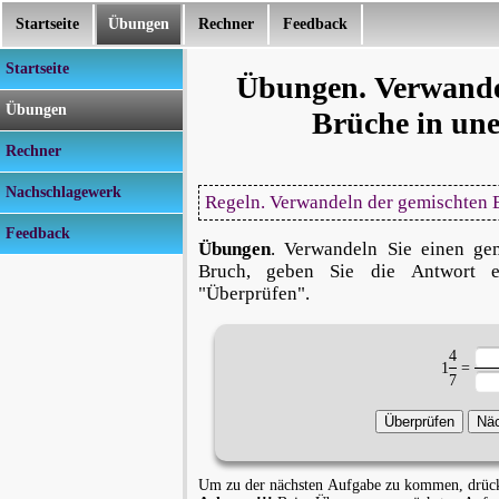
Startseite
Übungen
Rechner
Feedback
Startseite
Übungen. Verwande
Übungen
Brüche in une
Rechner
Nachschlagewerk
Regeln. Verwandeln der gemischten 
Feedback
Übungen
. Verwandeln Sie einen ge
Bruch, geben Sie die Antwort e
"Überprüfen".
4
1
=
7
Um zu der nächsten Aufgabe zu kommen, drücke